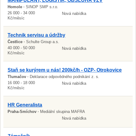
MANIPULANT, LOGISTIK, OBSLUHA VZV
Homole ·
SINOP SMP s.r.o.
26 000 - 34 000
Nová nabídka
Kč/měsíc
Technik servisu a údržby
Čestlice ·
Schulte Group a.s.
40 000 - 50 000
Nová nabídka
Kč/měsíc
Staň se kurýrem u nás! 200kč/h - OZP- Otrokovice
Tlumačov ·
Deklarace odpovědného podnikání z. s.
16 000 - 18 000
Nová nabídka
Kč/měsíc
HR Generalista
Praha-Smíchov ·
Mediální skupina MAFRA
Nová nabídka