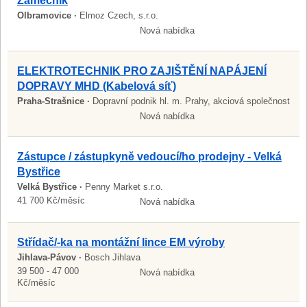
Zámečník
Olbramovice ·
Elmoz Czech, s.r.o.
Nová nabídka
ELEKTROTECHNIK PRO ZAJIŠTĚNÍ NAPÁJENÍ
DOPRAVY MHD (Kabelová síť)
Praha-Strašnice ·
Dopravní podnik hl. m. Prahy, akciová společnost
Nová nabídka
Zástupce / zástupkyně vedoucí/ho prodejny - Velká
Bystřice
Velká Bystřice ·
Penny Market s.r.o.
41 700 Kč/měsíc
Nová nabídka
Střídač/-ka na montážní lince EM výroby
Jihlava-Pávov ·
Bosch Jihlava
39 500 - 47 000
Nová nabídka
Kč/měsíc