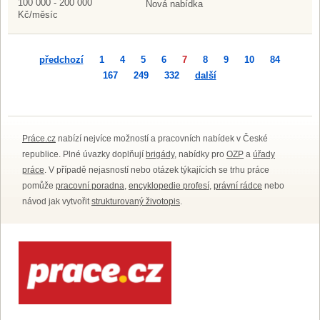
100 000 - 200 000
Nová nabídka
Kč/měsíc
předchozí
1
4
5
6
7
8
9
10
84
167
249
332
další
Práce.cz
nabízí nejvíce možností a pracovních nabídek v České
republice. Plné úvazky doplňují
brigády
, nabídky pro
OZP
a
úřady
práce
. V případě nejasností nebo otázek týkajících se trhu práce
pomůže
pracovní poradna
,
encyklopedie profesí
,
právní rádce
nebo
návod jak vytvořit
strukturovaný životopis
.