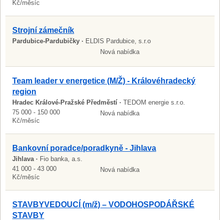
Kč/měsíc
Strojní zámečník
Pardubice-Pardubičky ·
ELDIS Pardubice, s.r.o
Nová nabídka
Team leader v energetice (M/Ž) - Královéhradecký
region
Hradec Králové-Pražské Předměstí ·
TEDOM energie s.r.o.
75 000 - 150 000
Nová nabídka
Kč/měsíc
Bankovní poradce/poradkyně - Jihlava
Jihlava ·
Fio banka, a.s.
41 000 - 43 000
Nová nabídka
Kč/měsíc
STAVBYVEDOUCÍ (m/ž) – VODOHOSPODÁŘSKÉ
STAVBY