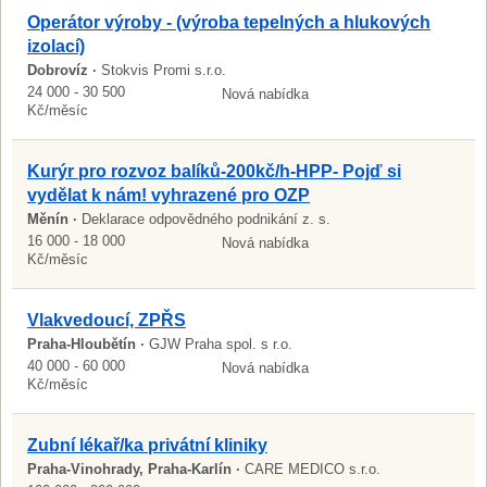
Operátor výroby - (výroba tepelných a hlukových
izolací)
Dobrovíz ·
Stokvis Promi s.r.o.
24 000 - 30 500
Nová nabídka
Kč/měsíc
Kurýr pro rozvoz balíků-200kč/h-HPP- Pojď si
vydělat k nám! vyhrazené pro OZP
Měnín ·
Deklarace odpovědného podnikání z. s.
16 000 - 18 000
Nová nabídka
Kč/měsíc
Vlakvedoucí, ZPŘS
Praha-Hloubětín ·
GJW Praha spol. s r.o.
40 000 - 60 000
Nová nabídka
Kč/měsíc
Zubní lékař/ka privátní kliniky
Praha-Vinohrady, Praha-Karlín ·
CARE MEDICO s.r.o.