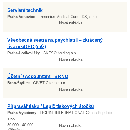
Servisní technik
Praha-Vokovice ·
Fresenius Medical Care - DS, s.r.o.
Nová nabídka
Všeobecná sestra na psychiatrii – zkrácený
úvazek/DPČ (m/ž)
Praha-Hodkovičky ·
AKESO holding a.s.
Nová nabídka
Účetní / Accountant - BRNO
Brno-Štýřice ·
GIVET Czech s.r.o.
Nová nabídka
Přípravář tisku / Lepič tiskových štočků
Praha-Vysočany ·
FIORINI INTERNATIONAL Czech Republic,
s.r.o.
30 000 - 40 000
Nová nabídka
Kč/měsíc