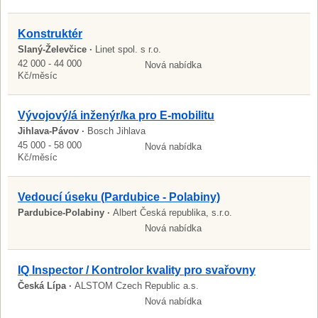
Konstruktér
Slaný-Želevčice ·
Linet spol. s r.o.
42 000 - 44 000
Nová nabídka
Kč/měsíc
Vývojový/á inženýr/ka pro E-mobilitu
Jihlava-Pávov ·
Bosch Jihlava
45 000 - 58 000
Nová nabídka
Kč/měsíc
Vedoucí úseku (Pardubice - Polabiny)
Pardubice-Polabiny ·
Albert Česká republika, s.r.o.
Nová nabídka
IQ Inspector / Kontrolor kvality pro svařovny
Česká Lípa ·
ALSTOM Czech Republic a.s.
Nová nabídka