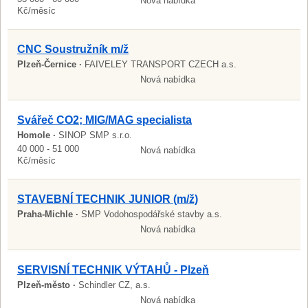
Nová nabídka
Kč/měsíc
CNC Soustružník m/ž
Plzeň-Černice ·
FAIVELEY TRANSPORT CZECH a.s.
Nová nabídka
Svářeč CO2; MIG/MAG specialista
Homole ·
SINOP SMP s.r.o.
40 000 - 51 000
Nová nabídka
Kč/měsíc
STAVEBNÍ TECHNIK JUNIOR (m/ž)
Praha-Michle ·
SMP Vodohospodářské stavby a.s.
Nová nabídka
SERVISNÍ TECHNIK VÝTAHŮ - Plzeň
Plzeň-město ·
Schindler CZ, a.s.
Nová nabídka