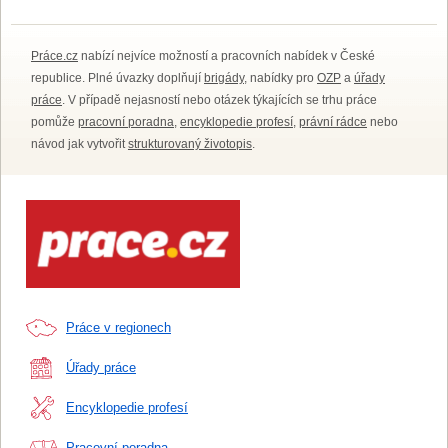
Práce.cz
nabízí nejvíce možností a pracovních nabídek v České
republice. Plné úvazky doplňují
brigády
, nabídky pro
OZP
a
úřady
práce
. V případě nejasností nebo otázek týkajících se trhu práce
pomůže
pracovní poradna
,
encyklopedie profesí
,
právní rádce
nebo
návod jak vytvořit
strukturovaný životopis
.
Práce v regionech
Úřady práce
Encyklopedie profesí
Pracovní poradna