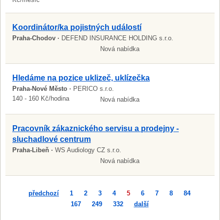
Koordinátor/ka pojistných událostí
Praha-Chodov ·
DEFEND INSURANCE HOLDING s.r.o.
Nová nabídka
Hledáme na pozice uklizeč, uklízečka
Praha-Nové Město ·
PERICO s.r.o.
140 - 160 Kč/hodina
Nová nabídka
Pracovník zákaznického servisu a prodejny -
sluchadlové centrum
Praha-Libeň ·
WS Audiology CZ s.r.o.
Nová nabídka
předchozí
1
2
3
4
5
6
7
8
84
167
249
332
další