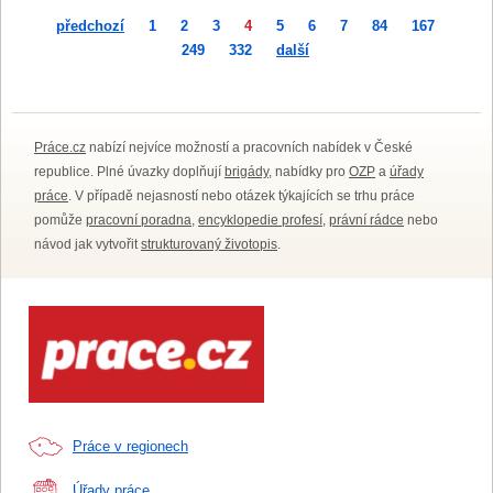
předchozí
1
2
3
4
5
6
7
84
167
249
332
další
Práce.cz
nabízí nejvíce možností a pracovních nabídek v České
republice. Plné úvazky doplňují
brigády
, nabídky pro
OZP
a
úřady
práce
. V případě nejasností nebo otázek týkajících se trhu práce
pomůže
pracovní poradna
,
encyklopedie profesí
,
právní rádce
nebo
návod jak vytvořit
strukturovaný životopis
.
Práce v regionech
Úřady práce