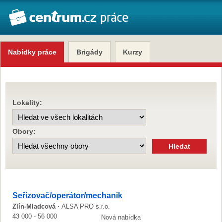
Nabídky práce
Brigády
Kurzy
Lokality:
Obory:
Seřizovač/operátor/mechanik
Zlín-Mladcová ·
ALSA PRO s.r.o.
43 000 - 56 000
Nová nabídka