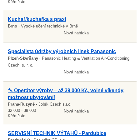
Kč/měsíc
Kuchař/kuchařka s praxí
Brno ·
Vysoké učení technické v Brně
Nová nabídka
Specialista údržby výrobních linek Panasonic
Plzeň-Skvrňany ·
Panasonic Heating & Ventilation Air-Conditioning
Czech, s. r. o.
Nová nabídka
🔧 Operátor výroby – až 39 000 Kč, volné víkendy,
možnost ubytování!
Praha-Ruzyně ·
Jobík Czech s.r.o.
32 000 - 39 000
Nová nabídka
Kč/měsíc
SERVISNÍ TECHNIK VÝTAHŮ - Pardubice