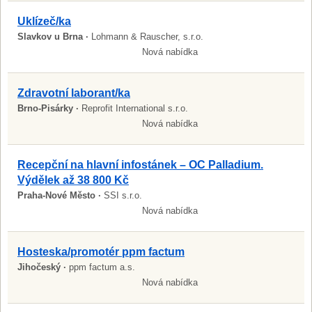
Uklízeč/ka
Slavkov u Brna ·
Lohmann & Rauscher, s.r.o.
Nová nabídka
Zdravotní laborant/ka
Brno-Pisárky ·
Reprofit International s.r.o.
Nová nabídka
Recepční na hlavní infostánek – OC Palladium.
Výdělek až 38 800 Kč
Praha-Nové Město ·
SSI s.r.o.
Nová nabídka
Hosteska/promotér ppm factum
Jihočeský ·
ppm factum a.s.
Nová nabídka