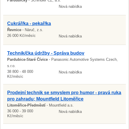
Pardubický ·
Schindler CZ, a.s.
Nová nabídka
Cukrář/ka - pekař/ka
Řevnice ·
Náruč, z.s.
26 000 Kč/měsíc
Nová nabídka
Technik/čka údržby - Správa budov
Pardubice-Staré Čívice ·
Panasonic Automotive Systems Czech,
s.r.o.
38 800 - 48 000
Nová nabídka
Kč/měsíc
Prodejní technik se smyslem pro humor - pravá ruka
pro zahradu; Mountfield Litoměřice
Litoměřice-Předměstí ·
Mountfield a.s.
36 000 - 39 000
Nová nabídka
Kč/měsíc