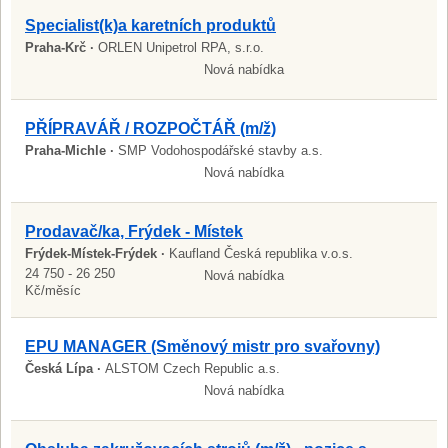
Specialist(k)a karetních produktů
Praha-Krč ·
ORLEN Unipetrol RPA, s.r.o.
Nová nabídka
PŘÍPRAVÁŘ / ROZPOČTÁŘ (m/ž)
Praha-Michle ·
SMP Vodohospodářské stavby a.s.
Nová nabídka
Prodavač/ka, Frýdek - Místek
Frýdek-Místek-Frýdek ·
Kaufland Česká republika v.o.s.
24 750 - 26 250
Nová nabídka
Kč/měsíc
EPU MANAGER (Směnový mistr pro svařovny)
Česká Lípa ·
ALSTOM Czech Republic a.s.
Nová nabídka