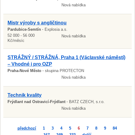
Nová nabídka
Mistr výroby s angličtinou
Pardubice-Semtín ·
Explosia a.s.
52 000 - 56 000
Nová nabídka
Kč/měsíc
STRÁŽNÝ / STRÁŽNÁ, Praha 1 (Václavské náměstí)
– Vhodné i pro OZP
Praha-Nové Město ·
skupina PROTECTON
Nová nabídka
Technik kvality
Frýdlant nad Ostravicí-Frýdlant ·
BATZ CZECH, s.r.o.
Nová nabídka
předchozí
1
3
4
5
6
7
8
9
84
167
249
332
další