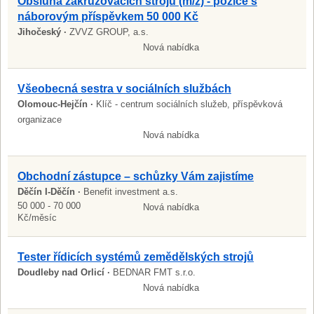
Obsluha zakružovacích strojů (m/ž) - pozice s
náborovým příspěvkem 50 000 Kč
Jihočeský ·
ZVVZ GROUP, a.s.
Nová nabídka
Všeobecná sestra v sociálních službách
Olomouc-Hejčín ·
Klíč - centrum sociálních služeb, příspěvková
organizace
Nová nabídka
Obchodní zástupce – schůzky Vám zajistíme
Děčín I-Děčín ·
Benefit investment a.s.
50 000 - 70 000
Nová nabídka
Kč/měsíc
Tester řídicích systémů zemědělských strojů
Doudleby nad Orlicí ·
BEDNAR FMT s.r.o.
Nová nabídka