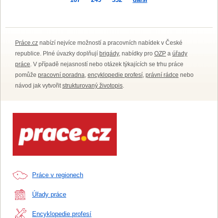
Práce.cz
nabízí nejvíce možností a pracovních nabídek v České
republice. Plné úvazky doplňují
brigády
, nabídky pro
OZP
a
úřady
práce
. V případě nejasností nebo otázek týkajících se trhu práce
pomůže
pracovní poradna
,
encyklopedie profesí
,
právní rádce
nebo
návod jak vytvořit
strukturovaný životopis
.
Práce v regionech
Úřady práce
Encyklopedie profesí