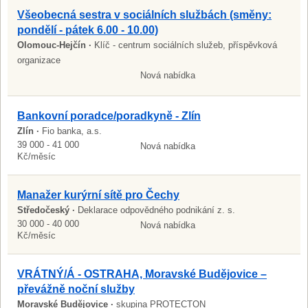
Všeobecná sestra v sociálních službách (směny:
pondělí - pátek 6.00 - 10.00)
Olomouc-Hejčín ·
Klíč - centrum sociálních služeb, příspěvková
organizace
Nová nabídka
Bankovní poradce/poradkyně - Zlín
Zlín ·
Fio banka, a.s.
39 000 - 41 000
Nová nabídka
Kč/měsíc
Manažer kurýrní sítě pro Čechy
Středočeský ·
Deklarace odpovědného podnikání z. s.
30 000 - 40 000
Nová nabídka
Kč/měsíc
VRÁTNÝ/Á - OSTRAHA, Moravské Budějovice –
převážně noční služby
Moravské Budějovice ·
skupina PROTECTON