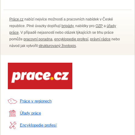
Práce.cz
nabízí nejvíce možností a pracovních nabídek v České
republice. Plné úvazky doplňují
brigády
, nabídky pro
OZP
a
úřady
práce
. V případě nejasností nebo otázek týkajících se trhu práce
pomůže
pracovní poradna
,
encyklopedie profesí
,
právní rádce
nebo
návod jak vytvořit
strukturovaný životopis
.
Práce v regionech
Úřady práce
Encyklopedie profesí