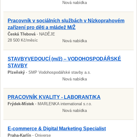
Nová nabídka
Pracovník v sociálních službách v Nízkoprahovém
zařízení pro děti a mládež M/Ž
Česká Třebová ·
NADĚJE
28 500 Kč/měsíc
Nová nabídka
STAVBYVEDOUCÍ (m/ž) – VODOHOSPODÁŘSKÉ
STAVBY
Plzeňský ·
SMP Vodohospodářské stavby a.s.
Nová nabídka
PRACOVNÍK KVALITY - LABORANT/KA
Frýdek-Místek ·
MARLENKA international s.r.o.
Nová nabídka
E-commerce & Digital Marketing Specialist
Praha-Karlín ·
Oniverse