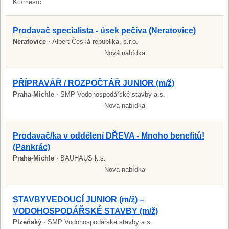
Kč/měsíc
Prodavač specialista - úsek pečiva (Neratovice)
Neratovice ·
Albert Česká republika, s.r.o.
Nová nabídka
PŘÍPRAVÁŘ / ROZPOČTÁŘ JUNIOR (m/ž)
Praha-Michle ·
SMP Vodohospodářské stavby a.s.
Nová nabídka
Prodavač/ka v oddělení DŘEVA - Mnoho benefitů!
(Pankrác)
Praha-Michle ·
BAUHAUS k.s.
Nová nabídka
STAVBYVEDOUCÍ JUNIOR (m/ž) –
VODOHOSPODÁŘSKÉ STAVBY (m/ž)
Plzeňský ·
SMP Vodohospodářské stavby a.s.