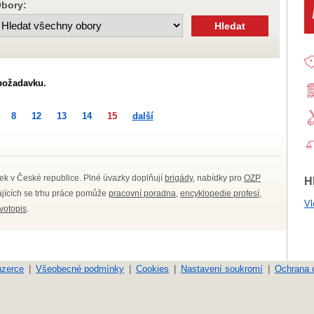
bory:
požadavku.
8
12
13
14
15
další
ek v České republice. Plné úvazky doplňují
brigády
, nabídky pro
OZP
H
kajících se trhu práce pomůže
pracovní poradna
,
encyklopedie profesí
,
Vl
ivotopis
.
nzerce
Všeobecné podmínky
Cookies
Nastavení soukromí
Ochrana 