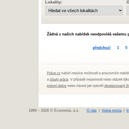
Lokality:
O
Žádná z našich nabídek neodpovídá vašemu 
předchozí
1
5
Práce.cz
nabízí nejvíce možností a pracovních nabíd
a
úřady práce
. V případě nejasností nebo otázek tý
právní rádce
nebo návod jak vytvořit
strukturovaný ž
1999 – 2026 © Economia, a.s.
O nás
Volná místa
I