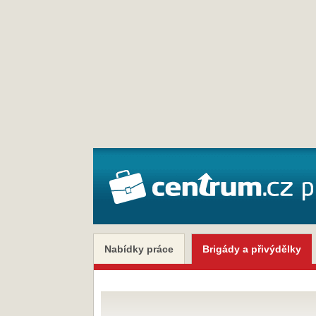
Nabídky práce
Brigády a přivýdělky