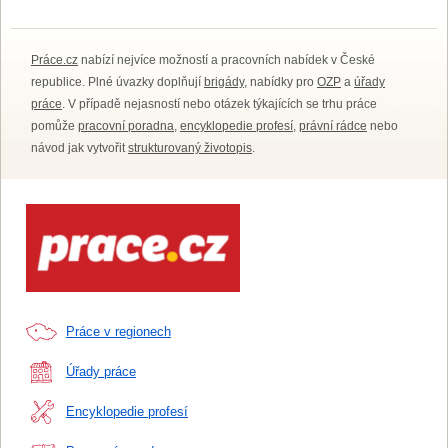
Práce.cz
nabízí nejvíce možností a pracovních nabídek v České
republice. Plné úvazky doplňují
brigády
, nabídky pro
OZP
a
úřady
práce
. V případě nejasností nebo otázek týkajících se trhu práce
pomůže
pracovní poradna
,
encyklopedie profesí
,
právní rádce
nebo
návod jak vytvořit
strukturovaný životopis
.
Práce v regionech
Úřady práce
Encyklopedie profesí