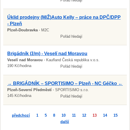
Pořád hledají
Úklid prodejny (M/Ž)Auto Kelly – práce na DPČ/DPP
- Plzeň
Plzeň-Doubravka ·
M2C
Pořád hledají
Brigádník (ž/m) - Veselí nad Moravou
Veselí nad Moravou ·
Kaufland Česká republika v.o.s.
190 Kč/hodina
Pořád hledají
→ BRIGÁDNÍK – SPORTISIMO – Plzeň - NC Géčko ←
Plzeň-Severní Předměstí ·
SPORTISIMO s.r.o.
145 Kč/hodina
Pořád hledají
předchozí
1
5
8
10
11
12
13
14
15
další