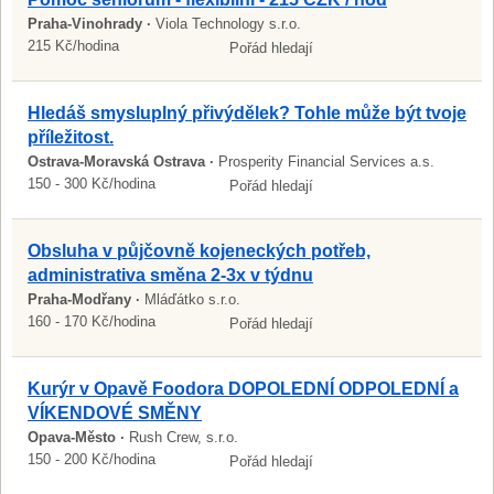
Praha-Vinohrady ·
Viola Technology s.r.o.
215 Kč/hodina
Pořád hledají
Hledáš smysluplný přivýdělek? Tohle může být tvoje
příležitost.
Ostrava-Moravská Ostrava ·
Prosperity Financial Services a.s.
150 - 300 Kč/hodina
Pořád hledají
Obsluha v půjčovně kojeneckých potřeb,
administrativa směna 2-3x v týdnu
Praha-Modřany ·
Mláďátko s.r.o.
160 - 170 Kč/hodina
Pořád hledají
Kurýr v Opavě Foodora DOPOLEDNÍ ODPOLEDNÍ a
VÍKENDOVÉ SMĚNY
Opava-Město ·
Rush Crew, s.r.o.
150 - 200 Kč/hodina
Pořád hledají