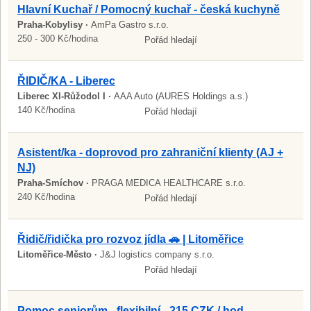
Hlavní Kuchař / Pomocný kuchař - česká kuchyně
Praha-Kobylisy ·
AmPa Gastro s.r.o.
250 - 300 Kč/hodina
Pořád hledají
ŘIDIČ/KA - Liberec
Liberec XI-Růžodol I ·
AAA Auto (AURES Holdings a.s.)
140 Kč/hodina
Pořád hledají
Asistent/ka - doprovod pro zahraniční klienty (AJ +
NJ)
Praha-Smíchov ·
PRAGA MEDICA HEALTHCARE s.r.o.
240 Kč/hodina
Pořád hledají
Řidič/řidička pro rozvoz jídla 🚗 | Litoměřice
Litoměřice-Město ·
J&J logistics company s.r.o.
Pořád hledají
Pomoc seniorům - flexibilní - 215 CZK / hod