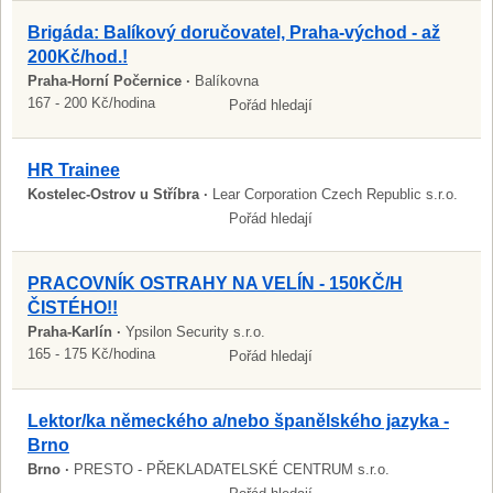
Brigáda: Balíkový doručovatel, Praha-východ - až
200Kč/hod.!
Praha-Horní Počernice ·
Balíkovna
167 - 200 Kč/hodina
Pořád hledají
HR Trainee
Kostelec-Ostrov u Stříbra ·
Lear Corporation Czech Republic s.r.o.
Pořád hledají
PRACOVNÍK OSTRAHY NA VELÍN - 150KČ/H
ČISTÉHO!!
Praha-Karlín ·
Ypsilon Security s.r.o.
165 - 175 Kč/hodina
Pořád hledají
Lektor/ka německého a/nebo španělského jazyka -
Brno
Brno ·
PRESTO - PŘEKLADATELSKÉ CENTRUM s.r.o.