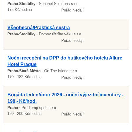
Praha-Stodůlky ·
Sentinel Solutions s.r.o.
175 Kč/hodina
Pořád hledají
Všeobecná/Praktická sestra
Praha-Stodůlky ·
Domov třetího věku s.r.o.
Pořád hledají
Noční recepční na DPP do butikového hotelu Allure
Hotel Prague
Praha-Staré Město ·
On The Island s.r.o.
170 - 182 Kč/hodina
Pořád hledají
Brigáda leden/únor 2026 - noční výjezdní inventury -
198,- Kč/hod.
Praha ·
Pro-Temp spol. s r.o.
180 - 200 Kč/hodina
Pořád hledají