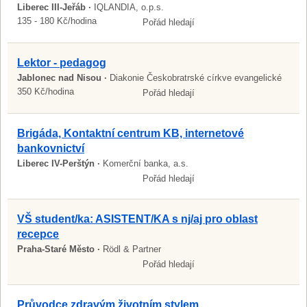
Liberec III-Jeřáb ·
IQLANDIA, o.p.s.
135 - 180 Kč/hodina
Pořád hledají
Lektor - pedagog
Jablonec nad Nisou ·
Diakonie Českobratrské církve evangelické
350 Kč/hodina
Pořád hledají
Brigáda, Kontaktní centrum KB, internetové
bankovnictví
Liberec IV-Perštýn ·
Komerční banka, a.s.
Pořád hledají
VŠ student/ka: ASISTENT/KA s nj/aj pro oblast
recepce
Praha-Staré Město ·
Rödl & Partner
Pořád hledají
Průvodce zdravým životním stylem