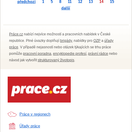
předchozí
1
5
8
11
12
13
14
15
další
Práce.cz
nabízí nejvíce možností a pracovních nabídek v České
republice. Plné úvazky doplňují
brigády
, nabídky pro
OZP
a
úřady
práce
. V případě nejasností nebo otázek týkajících se trhu práce
pomůže
pracovní poradna
,
encyklopedie profesí
,
právní rádce
nebo
návod jak vytvořit
strukturovaný životopis
.
Práce v regionech
Úřady práce