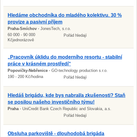
Hledáme obchodníka do mladého kolektivu. 30 %
provize a pasivní příjem
Praha-Smíchov ·
JonesTech, s.r.o.
60 000 - 90 000
Pořád hledají
Kčjednorázově
„Pracovník úklidu do moderního resortu - stabilní
práce v krásném prostředí“
Popovičky-Nebřenice ·
GO-technology production s.r.o.
190 - 200 Kč/hodina
Pořád hledají
Hledáš brigádu, kde bys nabral/a zkušenosti? Staň
se posilou našeho investičního týmu!
Praha ·
UniCredit Bank Czech Republic and Slovakia, a.s.
Pořád hledají
Obsluha parkoviště - dlouhodobá brigáda