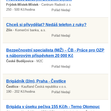
Frýdek-Místek-Místek ·
Centrum Radosti z.s.
250 - 500 Kč/hodina
Pořád hledají
Chceš si přivydělat? Nedáš telefon z ruky?
Zlín ·
Komerční banka, a.s.
Pořád hledají
Bezpečnostní specialista (M/Ž) – ČB - Práce pro OZP
s náborovým příspěvkem 20 000 Kč
České Budějovice ·
M2C
Pořád hledají
Brigádník (ž/m), Praha - Čestlice
Čestlice ·
Kaufland Česká republika v.o.s.
190 - 202 Kč/hodina
Pořád hledají
Brigáda v úseku pečiva 155 Kč/h - Terno Olomouc