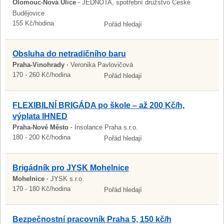
Olomouc-Nová Ulice ·
JEDNOTA, spotřební družstvo České
Budějovice
155 Kč/hodina
Pořád hledají
Obsluha do netradičního baru
Praha-Vinohrady ·
Veronika Pavlovičová
170 - 260 Kč/hodina
Pořád hledají
FLEXIBILNÍ BRIGÁDA po škole – až 200 Kč/h,
výplata IHNED
Praha-Nové Město ·
Insolance Praha s.r.o.
180 - 200 Kč/hodina
Pořád hledají
Brigádník pro JYSK Mohelnice
Mohelnice ·
JYSK s.r.o.
170 - 180 Kč/hodina
Pořád hledají
Bezpečnostní pracovník Praha 5, 150 kč/h