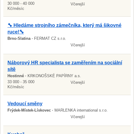
30 000 - 40 000
Včerejší
Kč/měsíc
🔧 Hledáme strojního zámečníka, který má šikovné
ruce!🔧
Brno-Slatina ·
FERMAT CZ s.r.o.
Včerejší
Náborový HR specialista se zaměřením na sociální
sítě
Hostinné ·
KRKONOŠSKÉ PAPÍRNY a.s.
33 000 - 35 000
Včerejší
Kč/měsíc
Vedoucí směny
Frýdek-Místek-Lískovec ·
MARLENKA international s.r.o.
Včerejší