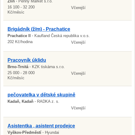
Zlín ·
Penny Market s.r.o.
16 100 - 32 200
Včerejší
Kč/měsíc
Brigádník (ž/m) - Prachatice
Prachatice II ·
Kaufland Česká republika v.o.s.
202 Kč/hodina
Včerejší
Pracovník úklidu
Brno-Trnitá ·
KZK tiskárna s.r.o.
25 000 - 28 000
Včerejší
Kč/měsíc
pečovatelka v dětské skupině
Kadaň, Kadaň ·
RADKA z. s.
Včerejší
Asistentka , asistent prodejce
Vyškov-Předměstí ·
Hyundai