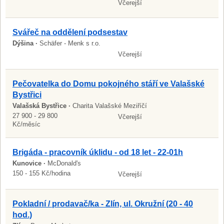
Včerejší
Svářeč na oddělení podsestav
Dýšina ·
Schäfer - Menk s r.o.
Včerejší
Pečovatelka do Domu pokojného stáří ve Valašské
Bystřici
Valašská Bystřice ·
Charita Valašské Meziříčí
27 900 - 29 800
Včerejší
Kč/měsíc
Brigáda - pracovník úklidu - od 18 let - 22-01h
Kunovice ·
McDonald's
150 - 155 Kč/hodina
Včerejší
Pokladní / prodavač/ka - Zlín, ul. Okružní (20 - 40
hod.)