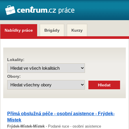
Nabídky práce
Brigády
Kurzy
Lokality:
Obory:
Přímá obslužná péče - osobní asistence - Frýdek-
Místek
Frýdek-Místek-Místek ·
Podané ruce - osobní asistence