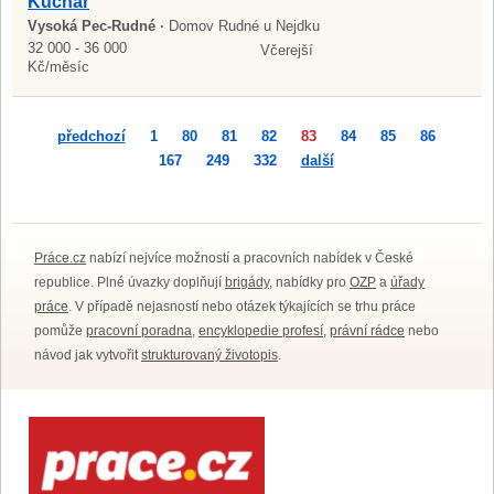
Kuchař
Vysoká Pec-Rudné ·
Domov Rudné u Nejdku
32 000 - 36 000
Včerejší
Kč/měsíc
předchozí
1
80
81
82
83
84
85
86
167
249
332
další
Práce.cz
nabízí nejvíce možností a pracovních nabídek v České
republice. Plné úvazky doplňují
brigády
, nabídky pro
OZP
a
úřady
práce
. V případě nejasností nebo otázek týkajících se trhu práce
pomůže
pracovní poradna
,
encyklopedie profesí
,
právní rádce
nebo
návod jak vytvořit
strukturovaný životopis
.