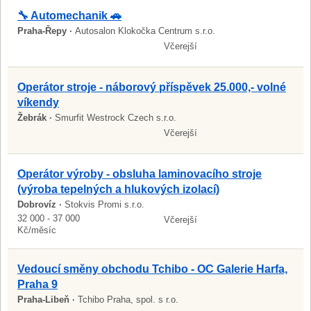
🔧 Automechanik 🚗
Praha-Řepy ·
Autosalon Klokočka Centrum s.r.o.
Včerejší
Operátor stroje - náborový příspěvek 25.000,- volné
víkendy
Žebrák ·
Smurfit Westrock Czech s.r.o.
Včerejší
Operátor výroby - obsluha laminovacího stroje
(výroba tepelných a hlukových izolací)
Dobrovíz ·
Stokvis Promi s.r.o.
32 000 - 37 000
Včerejší
Kč/měsíc
Vedoucí směny obchodu Tchibo - OC Galerie Harfa,
Praha 9
Praha-Libeň ·
Tchibo Praha, spol. s r.o.