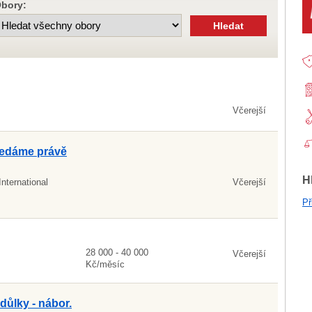
bory:
Včerejší
ledáme právě
H
nternational
Včerejší
Př
28 000 - 40 000
Včerejší
Kč/měsíc
důlky - nábor.