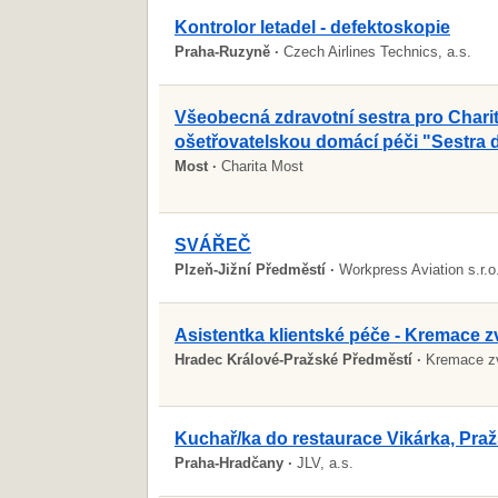
Kontrolor letadel - defektoskopie
Praha-Ruzyně ·
Czech Airlines Technics, a.s.
Všeobecná zdravotní sestra pro Chari
ošetřovatelskou domácí péči "Sestra
Most ·
Charita Most
SVÁŘEČ
Plzeň-Jižní Předměstí ·
Workpress Aviation s.r.o
Asistentka klientské péče - Kremace zv
Hradec Králové-Pražské Předměstí ·
Kremace zv
Kuchař/ka do restaurace Vikárka, Pra
Praha-Hradčany ·
JLV, a.s.