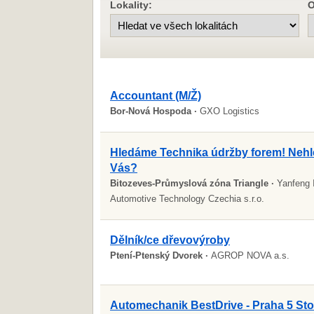
Lokality:
O
Accountant (M/Ž)
Bor-Nová Hospoda ·
GXO Logistics
Hledáme Technika údržby forem! Neh
Vás?
Bitozeves-Průmyslová zóna Triangle ·
Yanfeng I
Automotive Technology Czechia s.r.o.
Dělník/ce dřevovýroby
Ptení-Ptenský Dvorek ·
AGROP NOVA a.s.
Automechanik BestDrive - Praha 5 Sto