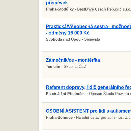
příspěvek
Praha-Stodůlky ·
BestDrive Czech Republic s.r.o
Praktická/Všeobecná sestra - možnost
- odměny 16 000 Kč
Svoboda nad Úpou ·
Senevida
Zámečník/ce - montér/ka
Temelín ·
Skupina ČEZ
Referent dopravy, řidič generálního řed
Plzeň-Jižní Předměstí ·
Doosan Škoda Power a.
OSOBNÍ ASISTENT pro lidi s autisme
Praha-Bohnice ·
Národní ústav pro autismus, z.ú