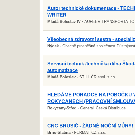
Autor technické dokumentace - TEC
WRITER
Mladá Boleslav IV ·
AUFEER TRANSPORTATION 
Všeobecná zdravotní sestra - speciali
Nýdek ·
Obecně prospěšná společnost Důstojnos
Servisní technik /technička dílna Škod
automatizace
Mladá Boleslav ·
STILL ČR spol. s r.o.
HLEDÁME PORADCE NA POBOČKU 
ROKYCANECH (PRACOVNÍ SMLOUV
Rokycany-Střed ·
Generali Česká Distribuce
CNC BRUSIČ - ŽÁDNÉ NOČNÍ MŮRY!
Brno-Slatina ·
FERMAT CZ s.r.o.