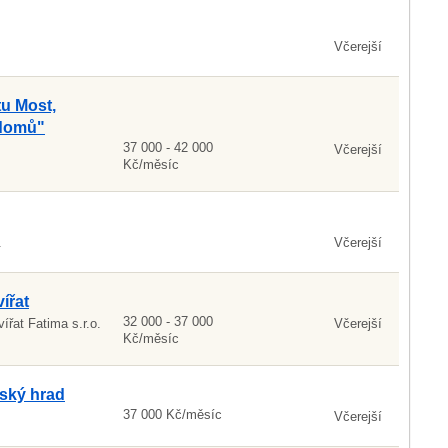
Včerejší
tu Most,
 domů"
37 000 - 42 000
Včerejší
Kč/měsíc
.
Včerejší
ířat
32 000 - 37 000
ířat Fatima s.r.o.
Včerejší
Kč/měsíc
žský hrad
37 000 Kč/měsíc
Včerejší