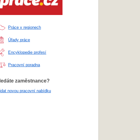
Práce v regionech
Úřady práce
Encyklopedie profesí
Pracovní poradna
ledáte zaměstnance?
idat novou pracovní nabídku