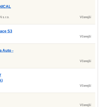
HNICAL
s.r.o.
Včerejší
zace S3
t
Včerejší
a Auto -
Včerejší
V
A)
Včerejší
Včerejší