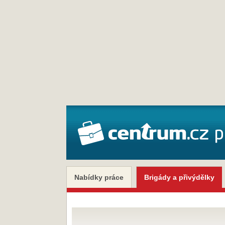
Nabídky práce
Brigády a přivýdělky