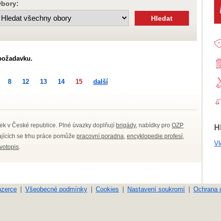
bory:
požadavku.
8
12
13
14
15
další
ek v České republice. Plné úvazky doplňují
brigády
, nabídky pro
OZP
H
kajících se trhu práce pomůže
pracovní poradna
,
encyklopedie profesí
,
Vl
ivotopis
.
nzerce
Všeobecné podmínky
Cookies
Nastavení soukromí
Ochrana 