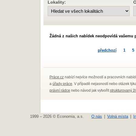
Lokality:
O
Žádná z našich nabídek neodpovídá vašemu 
předchozí
1
5
Práce.cz
nabízí nejvíce možností a pracovních nabíd
a
úřady práce
. V případě nejasností nebo otázek tý
právní rádce
nebo návod jak vytvořit
strukturovaný ž
1999 – 2026 © Economia, a.s.
O nás
Volná místa
I