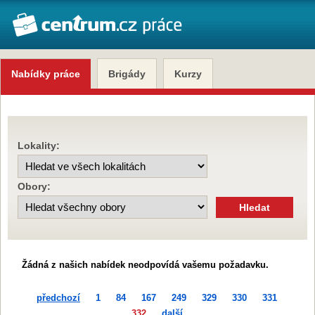
Nabídky práce
Brigády
Kurzy
Lokality:
Obory:
Žádná z našich nabídek neodpovídá vašemu požadavku.
předchozí
1
84
167
249
329
330
331
332
další