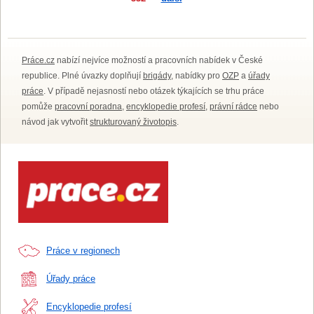
Práce.cz
nabízí nejvíce možností a pracovních nabídek v České
republice. Plné úvazky doplňují
brigády
, nabídky pro
OZP
a
úřady
práce
. V případě nejasností nebo otázek týkajících se trhu práce
pomůže
pracovní poradna
,
encyklopedie profesí
,
právní rádce
nebo
návod jak vytvořit
strukturovaný životopis
.
Práce v regionech
Úřady práce
Encyklopedie profesí