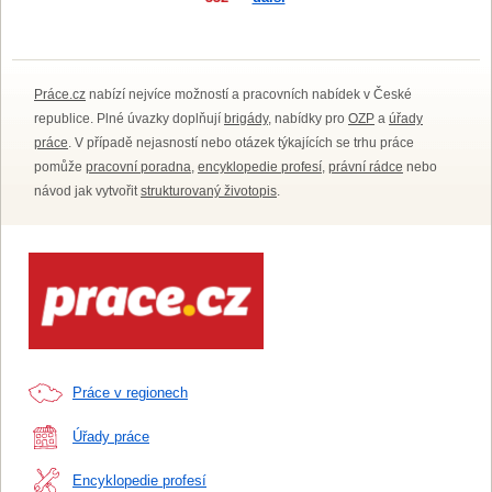
Práce.cz
nabízí nejvíce možností a pracovních nabídek v České
republice. Plné úvazky doplňují
brigády
, nabídky pro
OZP
a
úřady
práce
. V případě nejasností nebo otázek týkajících se trhu práce
pomůže
pracovní poradna
,
encyklopedie profesí
,
právní rádce
nebo
návod jak vytvořit
strukturovaný životopis
.
Práce v regionech
Úřady práce
Encyklopedie profesí