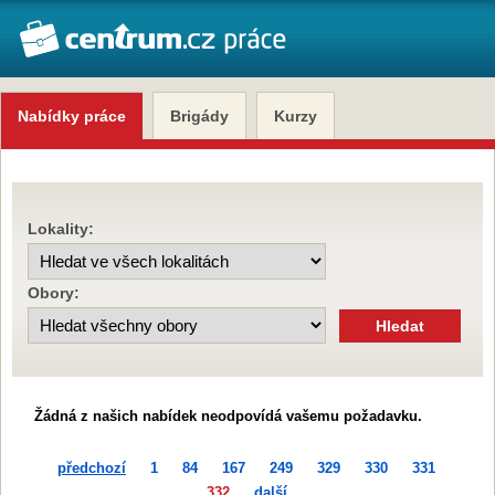
Nabídky práce
Brigády
Kurzy
Lokality:
Obory:
Žádná z našich nabídek neodpovídá vašemu požadavku.
předchozí
1
84
167
249
329
330
331
332
další