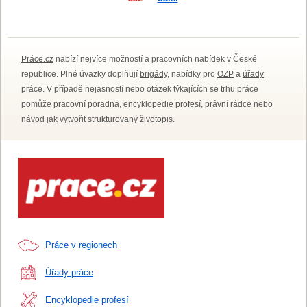
Práce.cz
nabízí nejvíce možností a pracovních nabídek v České
republice. Plné úvazky doplňují
brigády
, nabídky pro
OZP
a
úřady
práce
. V případě nejasností nebo otázek týkajících se trhu práce
pomůže
pracovní poradna
,
encyklopedie profesí
,
právní rádce
nebo
návod jak vytvořit
strukturovaný životopis
.
Práce v regionech
Úřady práce
Encyklopedie profesí