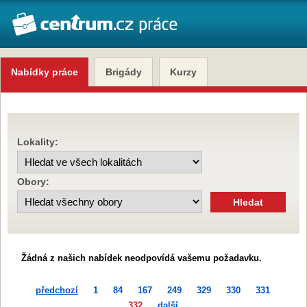
Nabídky práce
Brigády
Kurzy
Lokality:
Obory:
Žádná z našich nabídek neodpovídá vašemu požadavku.
předchozí
1
84
167
249
329
330
331
332
další