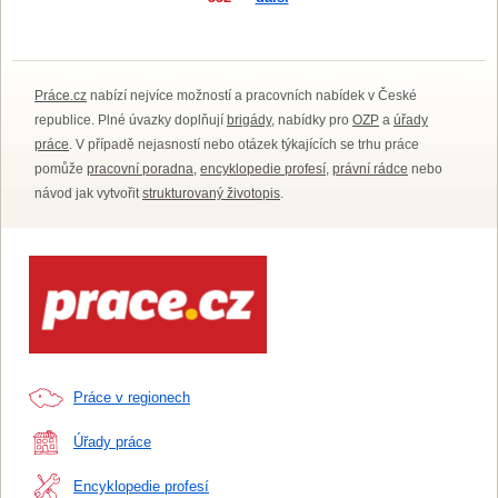
Práce.cz
nabízí nejvíce možností a pracovních nabídek v České
republice. Plné úvazky doplňují
brigády
, nabídky pro
OZP
a
úřady
práce
. V případě nejasností nebo otázek týkajících se trhu práce
pomůže
pracovní poradna
,
encyklopedie profesí
,
právní rádce
nebo
návod jak vytvořit
strukturovaný životopis
.
Práce v regionech
Úřady práce
Encyklopedie profesí