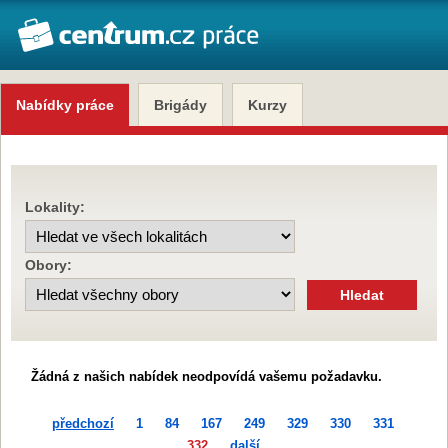
Nabídky práce
Brigády
Kurzy
Lokality:
Obory:
Žádná z našich nabídek neodpovídá vašemu požadavku.
předchozí
1
84
167
249
329
330
331
332
další