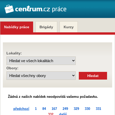
Nabídky práce
Brigády
Kurzy
Lokality:
Obory:
Žádná z našich nabídek neodpovídá vašemu požadavku.
předchozí
1
84
167
249
329
330
331
332
další