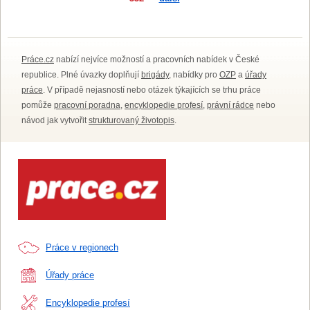
Práce.cz
nabízí nejvíce možností a pracovních nabídek v České
republice. Plné úvazky doplňují
brigády
, nabídky pro
OZP
a
úřady
práce
. V případě nejasností nebo otázek týkajících se trhu práce
pomůže
pracovní poradna
,
encyklopedie profesí
,
právní rádce
nebo
návod jak vytvořit
strukturovaný životopis
.
Práce v regionech
Úřady práce
Encyklopedie profesí