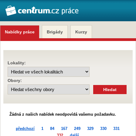
Nabídky práce
Brigády
Kurzy
Lokality:
Obory:
Žádná z našich nabídek neodpovídá vašemu požadavku.
předchozí
1
84
167
249
329
330
331
332
další