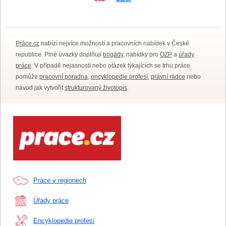
Práce.cz
nabízí nejvíce možností a pracovních nabídek v České
republice. Plné úvazky doplňují
brigády
, nabídky pro
OZP
a
úřady
práce
. V případě nejasností nebo otázek týkajících se trhu práce
pomůže
pracovní poradna
,
encyklopedie profesí
,
právní rádce
nebo
návod jak vytvořit
strukturovaný životopis
.
Práce v regionech
Úřady práce
Encyklopedie profesí