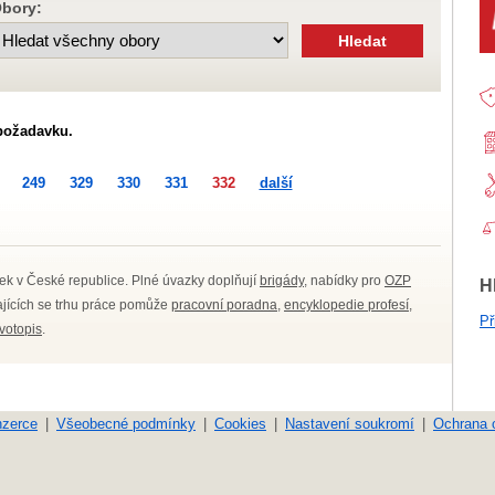
bory:
požadavku.
249
329
330
331
332
další
ek v České republice. Plné úvazky doplňují
brigády
, nabídky pro
OZP
H
kajících se trhu práce pomůže
pracovní poradna
,
encyklopedie profesí
,
Př
ivotopis
.
nzerce
Všeobecné podmínky
Cookies
Nastavení soukromí
Ochrana 