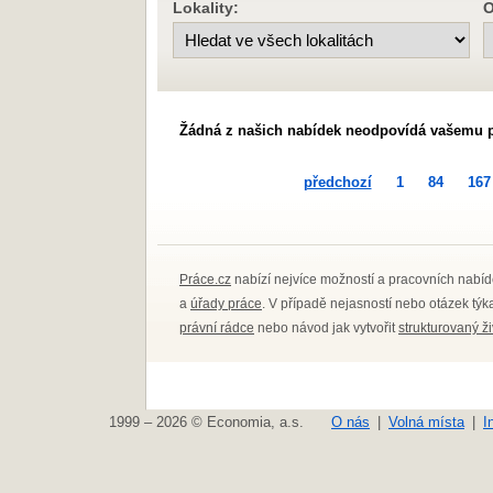
Lokality:
O
Žádná z našich nabídek neodpovídá vašemu 
předchozí
1
84
167
Práce.cz
nabízí nejvíce možností a pracovních nabíd
a
úřady práce
. V případě nejasností nebo otázek tý
právní rádce
nebo návod jak vytvořit
strukturovaný ž
1999 – 2026 © Economia, a.s.
O nás
Volná místa
I