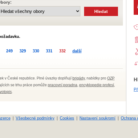
bory:
požadavku.
249
329
330
331
332
další
ek v České republice. Plné úvazky doplňují
brigády
, nabídky pro
OZP
H
kajících se trhu práce pomůže
pracovní poradna
,
encyklopedie profesí
,
Př
ivotopis
.
nzerce
Všeobecné podmínky
Cookies
Nastavení soukromí
Ochrana 