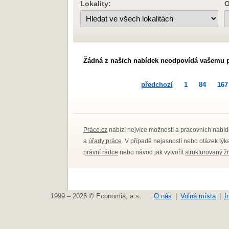
Lokality:
O
Žádná z našich nabídek neodpovídá vašemu 
předchozí
1
84
167
Práce.cz
nabízí nejvíce možností a pracovních nabíd
a
úřady práce
. V případě nejasností nebo otázek tý
právní rádce
nebo návod jak vytvořit
strukturovaný ž
1999 – 2026 © Economia, a.s.
O nás
Volná místa
I