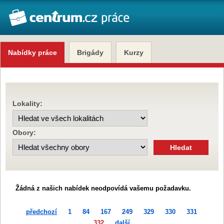
Nabídky práce
Brigády
Kurzy
Lokality:
Obory:
Žádná z našich nabídek neodpovídá vašemu požadavku.
předchozí
1
84
167
249
329
330
331
332
další