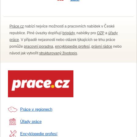
Práce.cz
nabízí nejvíce možností a pracovních nabídek v České
republice. Plné úvazky doplňují
brigády
, nabídky pro
OZP
a
úřady
práce
. V případě nejasností nebo otázek týkajících se trhu práce
pomůže
pracovní poradna
,
encyklopedie profesí
,
právní rádce
nebo
návod jak vytvořit
strukturovaný životopis
.
Práce v regionech
Úřady práce
Encyklopedie profesí