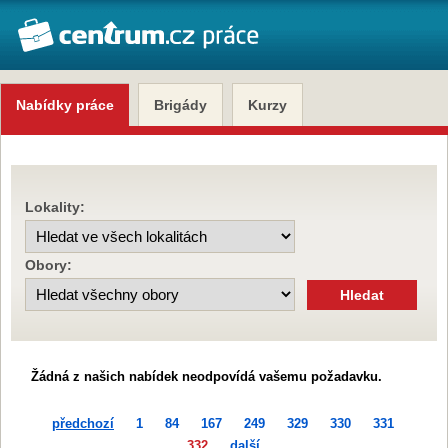
Nabídky práce
Brigády
Kurzy
Lokality:
Obory:
Žádná z našich nabídek neodpovídá vašemu požadavku.
předchozí
1
84
167
249
329
330
331
332
další