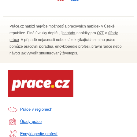
Práce.cz
nabízí nejvíce možností a pracovních nabídek v České
republice. Plné úvazky doplňují
brigády
, nabídky pro
OZP
a
úřady
práce
. V případě nejasností nebo otázek týkajících se trhu práce
pomůže
pracovní poradna
,
encyklopedie profesí
,
právní rádce
nebo
návod jak vytvořit
strukturovaný životopis
.
Práce v regionech
Úřady práce
Encyklopedie profesí