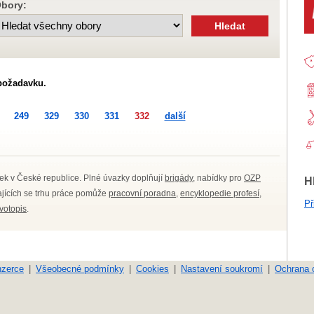
bory:
požadavku.
249
329
330
331
332
další
ek v České republice. Plné úvazky doplňují
brigády
, nabídky pro
OZP
H
kajících se trhu práce pomůže
pracovní poradna
,
encyklopedie profesí
,
Př
ivotopis
.
nzerce
Všeobecné podmínky
Cookies
Nastavení soukromí
Ochrana 