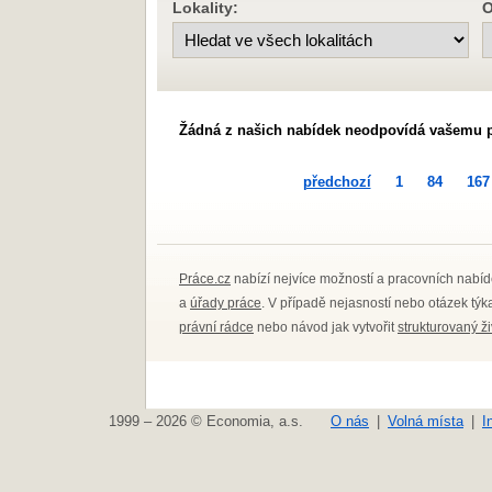
Lokality:
O
Žádná z našich nabídek neodpovídá vašemu 
předchozí
1
84
167
Práce.cz
nabízí nejvíce možností a pracovních nabíd
a
úřady práce
. V případě nejasností nebo otázek tý
právní rádce
nebo návod jak vytvořit
strukturovaný ž
1999 – 2026 © Economia, a.s.
O nás
Volná místa
I