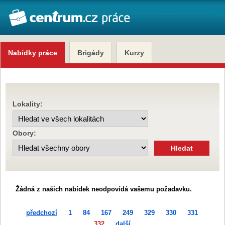
Nabídky práce
Brigády
Kurzy
Lokality:
Obory:
Žádná z našich nabídek neodpovídá vašemu požadavku.
předchozí
1
84
167
249
329
330
331
332
další