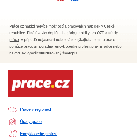
Práce.cz
nabízí nejvíce možností a pracovních nabídek v České
republice. Plné úvazky doplňují
brigády
, nabídky pro
OZP
a
úřady
práce
. V případě nejasností nebo otázek týkajících se trhu práce
pomůže
pracovní poradna
,
encyklopedie profesí
,
právní rádce
nebo
návod jak vytvořit
strukturovaný životopis
.
Práce v regionech
Úřady práce
Encyklopedie profesí