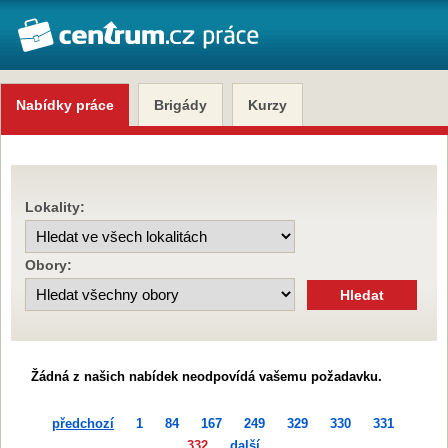
Nabídky práce
Brigády
Kurzy
Lokality:
Obory:
Žádná z našich nabídek neodpovídá vašemu požadavku.
předchozí
1
84
167
249
329
330
331
332
další