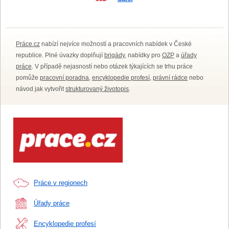
Práce.cz
nabízí nejvíce možností a pracovních nabídek v České
republice. Plné úvazky doplňují
brigády
, nabídky pro
OZP
a
úřady
práce
. V případě nejasností nebo otázek týkajících se trhu práce
pomůže
pracovní poradna
,
encyklopedie profesí
,
právní rádce
nebo
návod jak vytvořit
strukturovaný životopis
.
Práce v regionech
Úřady práce
Encyklopedie profesí