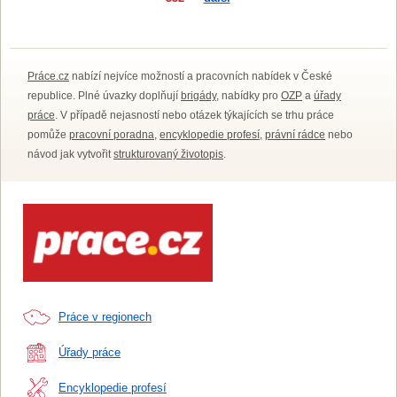
Práce.cz
nabízí nejvíce možností a pracovních nabídek v České
republice. Plné úvazky doplňují
brigády
, nabídky pro
OZP
a
úřady
práce
. V případě nejasností nebo otázek týkajících se trhu práce
pomůže
pracovní poradna
,
encyklopedie profesí
,
právní rádce
nebo
návod jak vytvořit
strukturovaný životopis
.
Práce v regionech
Úřady práce
Encyklopedie profesí