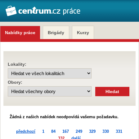
Nabídky práce
Brigády
Kurzy
Lokality:
Obory:
Žádná z našich nabídek neodpovídá vašemu požadavku.
předchozí
1
84
167
249
329
330
331
332
další