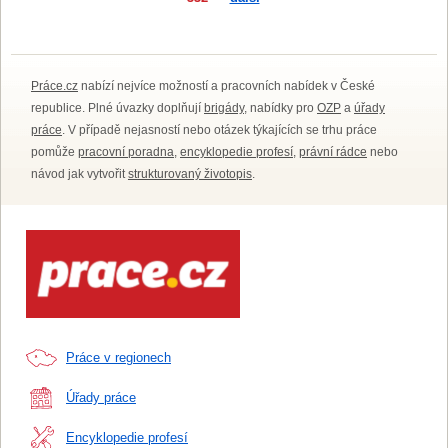
Práce.cz
nabízí nejvíce možností a pracovních nabídek v České
republice. Plné úvazky doplňují
brigády
, nabídky pro
OZP
a
úřady
práce
. V případě nejasností nebo otázek týkajících se trhu práce
pomůže
pracovní poradna
,
encyklopedie profesí
,
právní rádce
nebo
návod jak vytvořit
strukturovaný životopis
.
Práce v regionech
Úřady práce
Encyklopedie profesí