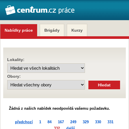
Nabídky práce
Brigády
Kurzy
Lokality:
Obory:
Žádná z našich nabídek neodpovídá vašemu požadavku.
předchozí
1
84
167
249
329
330
331
332
další