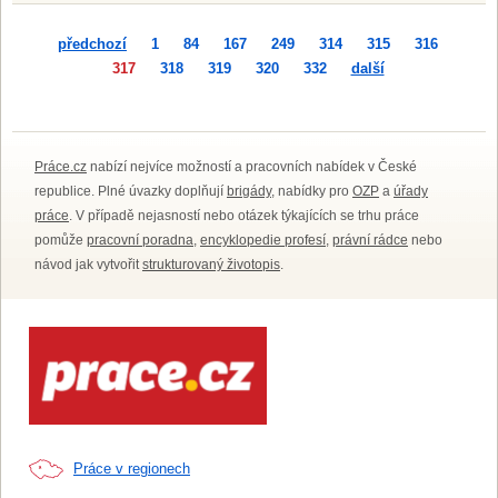
předchozí
1
84
167
249
314
315
316
317
318
319
320
332
další
Práce.cz
nabízí nejvíce možností a pracovních nabídek v České
republice. Plné úvazky doplňují
brigády
, nabídky pro
OZP
a
úřady
práce
. V případě nejasností nebo otázek týkajících se trhu práce
pomůže
pracovní poradna
,
encyklopedie profesí
,
právní rádce
nebo
návod jak vytvořit
strukturovaný životopis
.
Práce v regionech