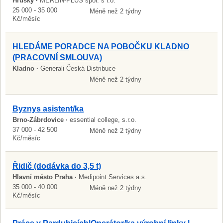
Hrušky ·
MERLIN-PLUS spol. s r.o.
25 000 - 35 000
Méně než 2 týdny
Kč/měsíc
HLEDÁME PORADCE NA POBOČKU KLADNO
(PRACOVNÍ SMLOUVA)
Kladno ·
Generali Česká Distribuce
Méně než 2 týdny
Byznys asistent/ka
Brno-Zábrdovice ·
essential college, s.r.o.
37 000 - 42 500
Méně než 2 týdny
Kč/měsíc
Řidič (dodávka do 3,5 t)
Hlavní město Praha ·
Medipoint Services a.s.
35 000 - 40 000
Méně než 2 týdny
Kč/měsíc