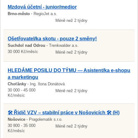
Mzdová účetní - junior/medior
Brno-město ·
RegioJet a.s.
Méně než 2 týdny
Ošetřovatel/ka skotu - pouze 2 směny!
Suchdol nad Odrou ·
Trenkwalder a.s.
30 000 Kč/měsíc
Méně než 2 týdny
HLEDÁME POSILU DO TÝMU — Asistent/ka e-shopu
a marketingu
Choťánky ·
Ing. Ilona Donátová
30 000 - 45 000
Méně než 2 týdny
Kč/měsíc
🛠️ Řidič VZV – stabilní práce v Nošovicích 🛠️ (H)
Nošovice ·
Pragolematik s.r.o.
30 800 - 35 000
Méně než 2 týdny
Kč/měsíc