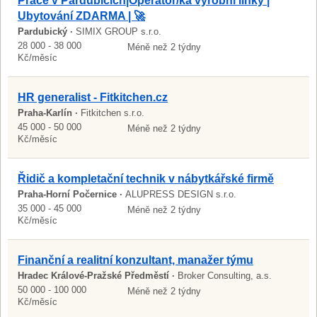
Práce v Pardubicích|Operátor/ka výrobní linky |
Ubytování ZDARMA | 🚀
Pardubický ·
SIMIX GROUP s.r.o.
28 000 - 38 000
Méně než 2 týdny
Kč/měsíc
HR generalist - Fitkitchen.cz
Praha-Karlín ·
Fitkitchen s.r.o.
45 000 - 50 000
Méně než 2 týdny
Kč/měsíc
Řidič a kompletační technik v nábytkářské firmě
Praha-Horní Počernice ·
ALUPRESS DESIGN s.r.o.
35 000 - 45 000
Méně než 2 týdny
Kč/měsíc
Finanční a realitní konzultant, manažer týmu
Hradec Králové-Pražské Předměstí ·
Broker Consulting, a.s.
50 000 - 100 000
Méně než 2 týdny
Kč/měsíc