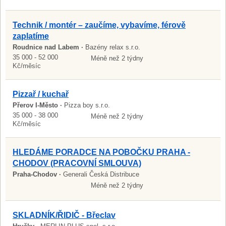
Technik / montér – zaučíme, vybavíme, férově
zaplatíme
Roudnice nad Labem ·
Bazény relax s.r.o.
35 000 - 52 000
Méně než 2 týdny
Kč/měsíc
Pizzař / kuchař
Přerov I-Město ·
Pizza boy s.r.o.
35 000 - 38 000
Méně než 2 týdny
Kč/měsíc
HLEDÁME PORADCE NA POBOČKU PRAHA -
CHODOV (PRACOVNÍ SMLOUVA)
Praha-Chodov ·
Generali Česká Distribuce
Méně než 2 týdny
SKLADNÍK/ŘIDIČ - Břeclav