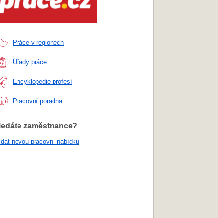
Práce v regionech
Úřady práce
Encyklopedie profesí
Pracovní poradna
ledáte zaměstnance?
idat novou pracovní nabídku