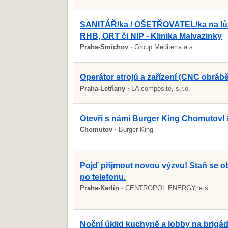
SANITÁŘ/ka / OŠETŘOVATEL/ka na lů
RHB, ORT či NIP - Klinika Malvazinky
Praha-Smíchov ·
Group Mediterra a.s.
Operátor strojů a zařízení (CNC obrábě
Praha-Letňany ·
LA composite, s.r.o.
Otevři s námi Burger King Chomutov! 
Chomutov ·
Burger King
Pojď přijmout novou výzvu! Staň se 
po telefonu.
Praha-Karlín ·
CENTROPOL ENERGY, a.s.
Noční úklid kuchyně a lobby na brigá