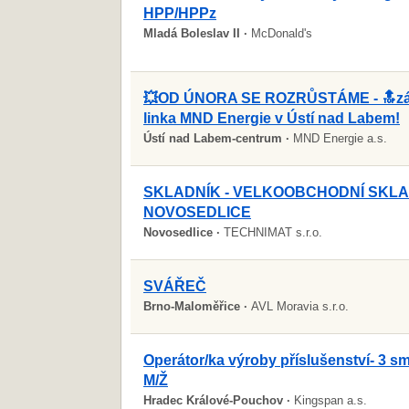
HPP/HPPz
Mladá Boleslav II ·
McDonald's
💥OD ÚNORA SE ROZRŮSTÁME - 🔝zá
linka MND Energie v Ústí nad Labem!
Ústí nad Labem-centrum ·
MND Energie a.s.
SKLADNÍK - VELKOOBCHODNÍ SKL
NOVOSEDLICE
Novosedlice ·
TECHNIMAT s.r.o.
SVÁŘEČ
Brno-Maloměřice ·
AVL Moravia s.r.o.
Operátor/ka výroby příslušenství- 3 
M/Ž
Hradec Králové-Pouchov ·
Kingspan a.s.