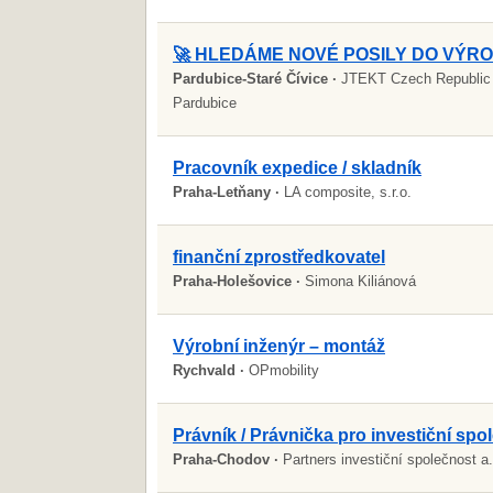
🚀 HLEDÁME NOVÉ POSILY DO VÝRO
Pardubice-Staré Čívice ·
JTEKT Czech Republic s
Pardubice
Pracovník expedice / skladník
Praha-Letňany ·
LA composite, s.r.o.
finanční zprostředkovatel
Praha-Holešovice ·
Simona Kiliánová
Výrobní inženýr – montáž
Rychvald ·
OPmobility
Právník / Právnička pro investiční spo
Praha-Chodov ·
Partners investiční společnost a.