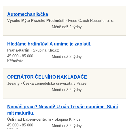
Automechanik/čka
Vysoké Mýto-Pražské Předměstí ·
Iveco Czech Republic, a. s.
Méně než 2 týdny
Hledáme hrdin(k)y! A umíme je zaplatit.
Praha-Karlín ·
Skupina Klik.cz
45 000 - 85 000
Méně než 2 týdny
Kč/měsíc
OPERÁTOR ČELNÍHO NAKLADAČE
Jevany ·
Česká zemědělská univerzita v Praze
Méně než 2 týdny
Nemáš praxi? Nevadí! U nás Tě vše naučíme. Stačí
mít maturitu.
Ústí nad Labem-centrum ·
Skupina Klik.cz
45 000 - 85 000
Méně než 2 týdny