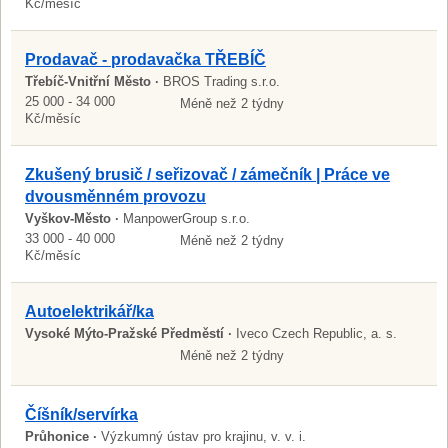
Kč/měsíc
Prodavač - prodavačka TŘEBÍČ
Třebíč-Vnitřní Město ·
BROS Trading s.r.o.
25 000 - 34 000
Méně než 2 týdny
Kč/měsíc
Zkušený brusič / seřizovač / zámečník | Práce ve
dvousměnném provozu
Vyškov-Město ·
ManpowerGroup s.r.o.
33 000 - 40 000
Méně než 2 týdny
Kč/měsíc
Autoelektrikář/ka
Vysoké Mýto-Pražské Předměstí ·
Iveco Czech Republic, a. s.
Méně než 2 týdny
Číšník/servírka
Průhonice ·
Výzkumný ústav pro krajinu, v. v. i.