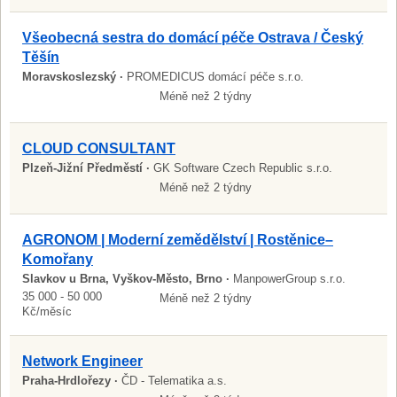
Všeobecná sestra do domácí péče Ostrava / Český
Těšín
Moravskoslezský ·
PROMEDICUS domácí péče s.r.o.
Méně než 2 týdny
CLOUD CONSULTANT
Plzeň-Jižní Předměstí ·
GK Software Czech Republic s.r.o.
Méně než 2 týdny
AGRONOM | Moderní zemědělství | Rostěnice–
Komořany
Slavkov u Brna, Vyškov-Město, Brno ·
ManpowerGroup s.r.o.
35 000 - 50 000
Méně než 2 týdny
Kč/měsíc
Network Engineer
Praha-Hrdlořezy ·
ČD - Telematika a.s.