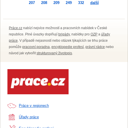
207
208
209
249
332
další
Práce.cz
nabízí nejvíce možností a pracovních nabídek v České
republice. Plné úvazky doplňují
brigády
, nabídky pro
OZP
a
úřady
práce
. V případě nejasností nebo otázek týkajících se trhu práce
pomůže
pracovní poradna
,
encyklopedie profesí
,
právní rádce
nebo
návod jak vytvořit
strukturovaný životopis
.
Práce v regionech
Úřady práce