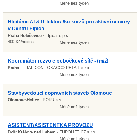
Méně než týden
Hledáme AI & IT lektora/ku kurzů pro aktivní seniory
v Centru Elpida
Praha-Holešovice ·
Elpida, o.p.s.
400 Kč/hodina
Méně než týden
Koordinátor rozvoje pobočkové sítě - (m/ž)
Praha ·
TRAFICON TOBACCO RETAIL s.r.o.
Méně než týden
Stavbyvedoucí dopravních staveb Olomouc
Olomouc-Holice ·
PORR a.s.
Méně než týden
ASISTENT/ASISTENTKA PROVOZU
Dvůr Králové nad Labem ·
EUROLIFT CZ s.r.o.
Méně než týden