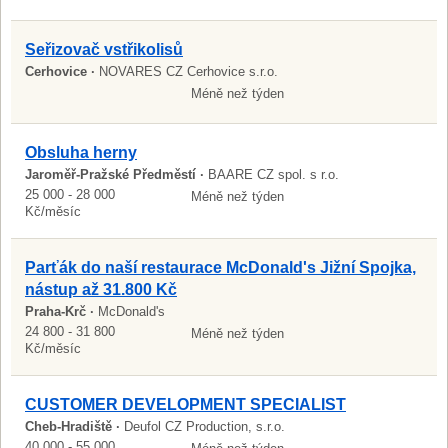
Seřizovač vstřikolisů
Cerhovice ·
NOVARES CZ Cerhovice s.r.o.
Méně než týden
Obsluha herny
Jaroměř-Pražské Předměstí ·
BAARE CZ spol. s r.o.
25 000 - 28 000
Méně než týden
Kč/měsíc
Parťák do naší restaurace McDonald's Jižní Spojka,
nástup až 31.800 Kč
Praha-Krč ·
McDonald's
24 800 - 31 800
Méně než týden
Kč/měsíc
CUSTOMER DEVELOPMENT SPECIALIST
Cheb-Hradiště ·
Deufol CZ Production, s.r.o.
40 000 - 55 000