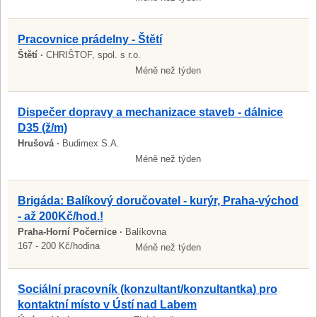
Pracovnice prádelny - Štětí
Štětí ·
CHRIŠTOF, spol. s r.o.
Méně než týden
Dispečer dopravy a mechanizace staveb - dálnice
D35 (ž/m)
Hrušová ·
Budimex S.A.
Méně než týden
Brigáda: Balíkový doručovatel - kurýr, Praha-východ
- až 200Kč/hod.!
Praha-Horní Počernice ·
Balíkovna
167 - 200 Kč/hodina
Méně než týden
Sociální pracovník (konzultant/konzultantka) pro
kontaktní místo v Ústí nad Labem