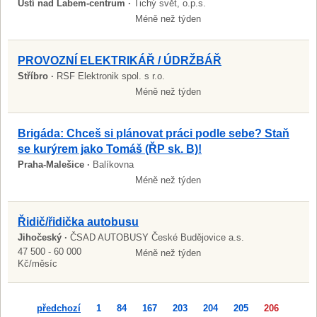
Ústí nad Labem-centrum ·
Tichý svět, o.p.s.
Méně než týden
PROVOZNÍ ELEKTRIKÁŘ / ÚDRŽBÁŘ
Stříbro ·
RSF Elektronik spol. s r.o.
Méně než týden
Brigáda: Chceš si plánovat práci podle sebe? Staň
se kurýrem jako Tomáš (ŘP sk. B)!
Praha-Malešice ·
Balíkovna
Méně než týden
Řidič/řidička autobusu
Jihočeský ·
ČSAD AUTOBUSY České Budějovice a.s.
47 500 - 60 000
Méně než týden
Kč/měsíc
předchozí
1
84
167
203
204
205
206