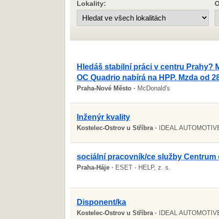
Lokality:
O
Hledáš stabilní práci v centru Prahy?
OC Quadrio nabírá na HPP. Mzda od 2
Praha-Nové Město ·
McDonald's
Inženýr kvality
Kostelec-Ostrov u Stříbra ·
IDEAL AUTOMOTIVE B
sociální pracovník/ce služby Centrum 
Praha-Háje ·
ESET - HELP, z. s.
Disponent/ka
Kostelec-Ostrov u Stříbra ·
IDEAL AUTOMOTIVE B