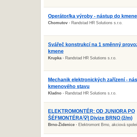
Operátor/ka výroby - nástup do kmene
Chomutov ·
Randstad HR Solutions s.r.o.
Svářeč konstrukcí na 1 směnný provoz
kmene
Krupka ·
Randstad HR Solutions s.r.o.
Mechanik elektronických zařízení - ná
kmenového stavu
Kladno ·
Randstad HR Solutions s.r.o.
ELEKTROMONTÉR: OD JUNIORA PO
ŠÉFMONTÉRA💡| Divize BRNO (ž/m)
Brno-Židenice ·
Elektromont Brno, akciová spole