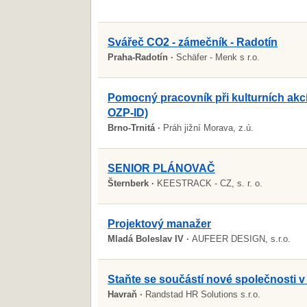
Svářeč CO2 - zámečník - Radotín
Praha-Radotín ·
Schäfer - Menk s r.o.
Pomocný pracovník při kulturních akc
OZP-ID)
Brno-Trnitá ·
Práh jižní Morava, z.ú.
SENIOR PLÁNOVAČ
Šternberk ·
KEESTRACK - CZ, s. r. o.
Projektový manažer
Mladá Boleslav IV ·
AUFEER DESIGN, s.r.o.
Staňte se součástí nové společnosti v
Havraň ·
Randstad HR Solutions s.r.o.