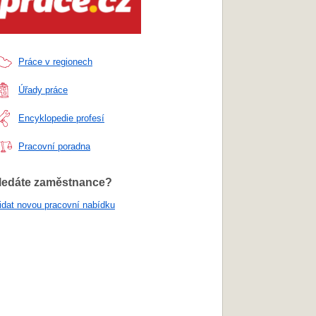
Práce v regionech
Úřady práce
Encyklopedie profesí
Pracovní poradna
ledáte zaměstnance?
idat novou pracovní nabídku