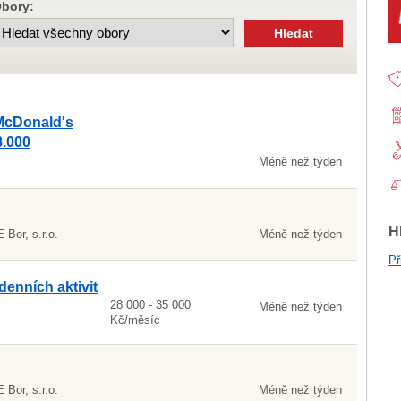
bory:
 McDonald's
8.000
Méně než týden
H
or, s.r.o.
Méně než týden
Př
denních aktivit
28 000 - 35 000
Méně než týden
Kč/měsíc
or, s.r.o.
Méně než týden