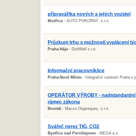
přípravář/ka nových a jetých vozidel
Modřice ·
AUTO POKORNÝ, s.r.o.
Průzkum trhu s možností vyplácení tý
Praha-Háje ·
DoItWell s.r.o.
Informační pracovník/ice
Praha-Nové Město ·
Integrační centrum Praha o.p
OPERÁTOR VÝROBY - nadstandardní p
rámec zákona
Bruntál ·
Macco Organiques, s.r.o.
Svářeč nerez TIG, CO2
Bystřice nad Pernštejnem ·
MEGA a.s.