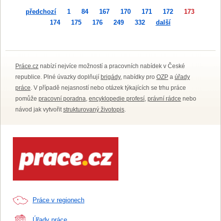
předchozí
1
84
167
170
171
172
173
174
175
176
249
332
další
Práce.cz
nabízí nejvíce možností a pracovních nabídek v České
republice. Plné úvazky doplňují
brigády
, nabídky pro
OZP
a
úřady
práce
. V případě nejasností nebo otázek týkajících se trhu práce
pomůže
pracovní poradna
,
encyklopedie profesí
,
právní rádce
nebo
návod jak vytvořit
strukturovaný životopis
.
Práce v regionech
Úřady práce