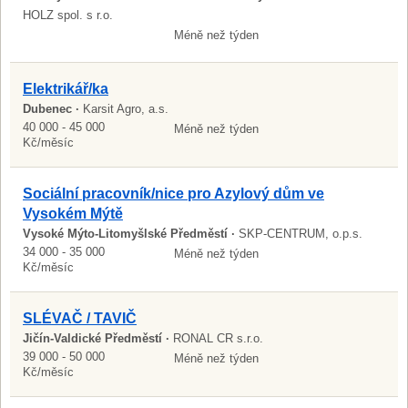
HOLZ spol. s r.o.
Méně než týden
Elektrikář/ka
Dubenec ·
Karsit Agro, a.s.
40 000 - 45 000
Méně než týden
Kč/měsíc
Sociální pracovník/nice pro Azylový dům ve
Vysokém Mýtě
Vysoké Mýto-Litomyšlské Předměstí ·
SKP-CENTRUM, o.p.s.
34 000 - 35 000
Méně než týden
Kč/měsíc
SLÉVAČ / TAVIČ
Jičín-Valdické Předměstí ·
RONAL CR s.r.o.
39 000 - 50 000
Méně než týden
Kč/měsíc