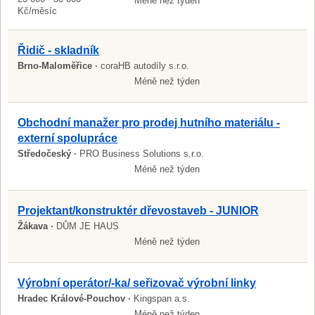
Méně než týden
Kč/měsíc
Řidič - skladník
Brno-Maloměřice ·
coraHB autodíly s.r.o.
Méně než týden
Obchodní manažer pro prodej hutního materiálu -
externí spolupráce
Středočeský ·
PRO Business Solutions s.r.o.
Méně než týden
Projektant/konstruktér dřevostaveb - JUNIOR
Žákava ·
DŮM JE HAUS
Méně než týden
Výrobní operátor/-ka/ seřizovač výrobní linky
Hradec Králové-Pouchov ·
Kingspan a.s.
Méně než týden