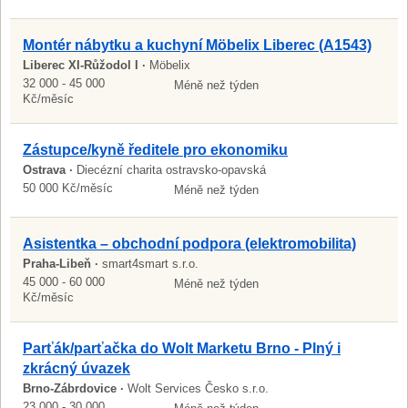
Montér nábytku a kuchyní Möbelix Liberec (A1543)
Liberec XI-Růžodol I ·
Möbelix
32 000 - 45 000
Méně než týden
Kč/měsíc
Zástupce/kyně ředitele pro ekonomiku
Ostrava ·
Diecézní charita ostravsko-opavská
50 000 Kč/měsíc
Méně než týden
Asistentka – obchodní podpora (elektromobilita)
Praha-Libeň ·
smart4smart s.r.o.
45 000 - 60 000
Méně než týden
Kč/měsíc
Parťák/parťačka do Wolt Marketu Brno - Plný i
zkrácný úvazek
Brno-Zábrdovice ·
Wolt Services Česko s.r.o.
23 000 - 30 000