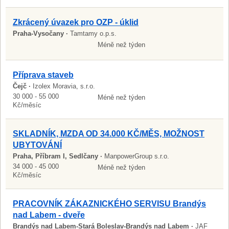
Zkrácený úvazek pro OZP - úklid
Praha-Vysočany ·
Tamtamy o.p.s.
Méně než týden
Příprava staveb
Čejč ·
Izolex Moravia, s.r.o.
30 000 - 55 000
Méně než týden
Kč/měsíc
SKLADNÍK, MZDA OD 34.000 KČ/MĚS, MOŽNOST
UBYTOVÁNÍ
Praha, Příbram I, Sedlčany ·
ManpowerGroup s.r.o.
34 000 - 45 000
Méně než týden
Kč/měsíc
PRACOVNÍK ZÁKAZNICKÉHO SERVISU Brandýs
nad Labem - dveře
Brandýs nad Labem-Stará Boleslav-Brandýs nad Labem ·
JAF