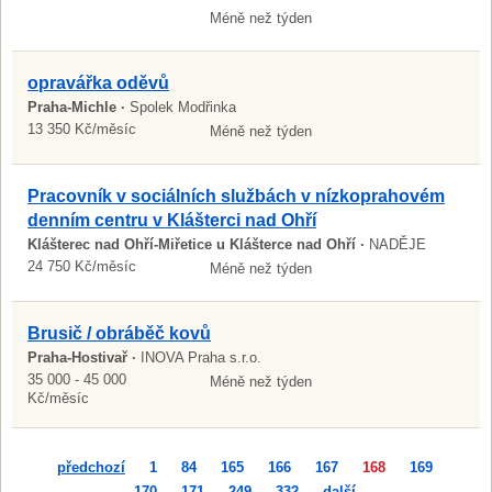
Méně než týden
opravářka oděvů
Praha-Michle ·
Spolek Modřinka
13 350 Kč/měsíc
Méně než týden
Pracovník v sociálních službách v nízkoprahovém
denním centru v Klášterci nad Ohří
Klášterec nad Ohří-Miřetice u Klášterce nad Ohří ·
NADĚJE
24 750 Kč/měsíc
Méně než týden
Brusič / obráběč kovů
Praha-Hostivař ·
INOVA Praha s.r.o.
35 000 - 45 000
Méně než týden
Kč/měsíc
předchozí
1
84
165
166
167
168
169
170
171
249
332
další