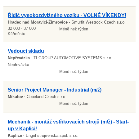
Řidič vysokozdvižného vozíku - VOLNÉ VÍKENDY!
Hradec nad Moravicí-Žimrovice ·
Smurfit Westrock Czech s.r.o.
32 000 - 37 000
Méně než týden
Kč/měsíc
Vedoucí skladu
Nepřevázka ·
TI GROUP AUTOMOTIVE SYSTEMS s.r.o. -
Nepřevázka
Méně než týden
Senior Project Manager - Industrial (m/ž)
Mikulov ·
Copeland Czech s.r.o.
Méně než týden
Mechanik - montáž vstřikovacích strojů (m/ž) - Start-
up v Kaplici!
Kaplice ·
Engel strojírenská spol. s r.o.