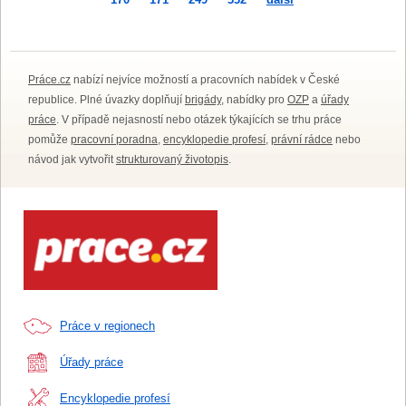
Práce.cz
nabízí nejvíce možností a pracovních nabídek v České
republice. Plné úvazky doplňují
brigády
, nabídky pro
OZP
a
úřady
práce
. V případě nejasností nebo otázek týkajících se trhu práce
pomůže
pracovní poradna
,
encyklopedie profesí
,
právní rádce
nebo
návod jak vytvořit
strukturovaný životopis
.
Práce v regionech
Úřady práce
Encyklopedie profesí