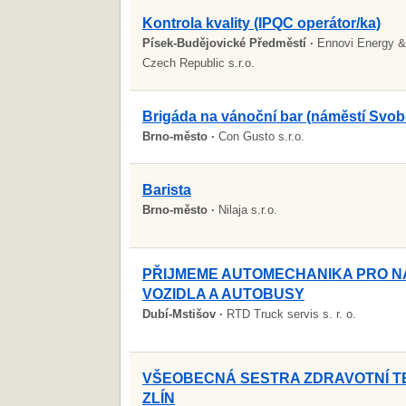
Kontrola kvality (IPQC operátor/ka)
Písek-Budějovické Předměstí ·
Ennovi Energy &
Czech Republic s.r.o.
Brigáda na vánoční bar (náměstí Svo
Brno-město ·
Con Gusto s.r.o.
Barista
Brno-město ·
Nilaja s.r.o.
PŘIJMEME AUTOMECHANIKA PRO N
VOZIDLA A AUTOBUSY
Dubí-Mstišov ·
RTD Truck servis s. r. o.
VŠEOBECNÁ SESTRA ZDRAVOTNÍ T
ZLÍN