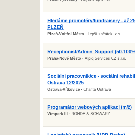
Hledáme promotéry/fundraisery - až 2
PLZEŇ
Plzeň-Vnitřní Město ·
Lepší začátek, z.s.
Receptionist/Admin. Support (50-100%
Praha-Nové Město ·
Alpiq Services CZ s.r.o.
Sociální pracovník/ce - sociální rehabil
Ostrava 12/2025
Ostrava-Vítkovice ·
Charita Ostrava
Programátor webových aplikací (m/ž)
Vimperk III ·
ROHDE & SCHWARZ