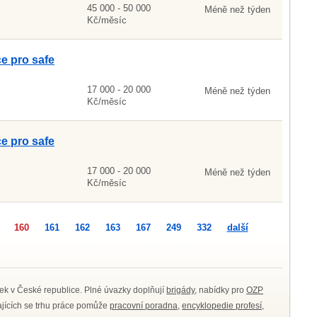
45 000 - 50 000
Méně než týden
Kč/měsíc
ce pro safe
17 000 - 20 000
Méně než týden
Kč/měsíc
ce pro safe
17 000 - 20 000
Méně než týden
Kč/měsíc
160
161
162
163
167
249
332
další
ek v České republice. Plné úvazky doplňují
brigády
, nabídky pro
OZP
kajících se trhu práce pomůže
pracovní poradna
,
encyklopedie profesí
,