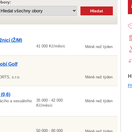
bory:
nicí (Ž/M)
41 000 Kč/měsíc
Méně než týden
obí Golf
H
TS, s.r.o.
Méně než týden
Př
(0,6)
35 000 - 42 000
ácího a sexuálního
Méně než týden
Kč/měsíc
50 000 - 80 000
Méně než týden