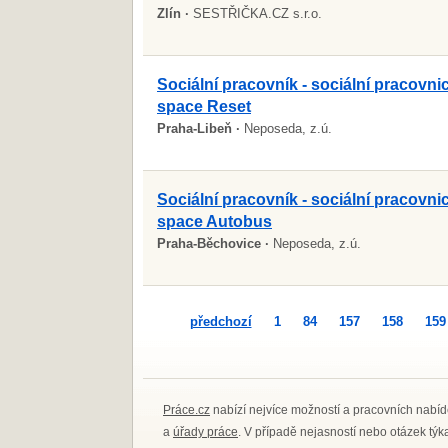
Zlín ·
SESTŘIČKA.CZ s.r.o.
Sociální pracovník - sociální pracovni
space Reset
Praha-Libeň ·
Neposeda, z.ú.
Sociální pracovník - sociální pracovni
space Autobus
Praha-Běchovice ·
Neposeda, z.ú.
předchozí
1
84
157
158
159
Práce.cz
nabízí nejvíce možností a pracovních nabíd
a
úřady práce
. V případě nejasností nebo otázek tý