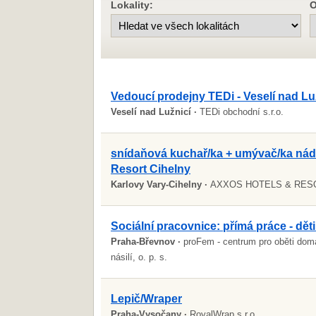
Lokality:
O
Vedoucí prodejny TEDi - Veselí nad Luž
Veselí nad Lužnicí ·
TEDi obchodní s.r.o.
snídaňová kuchař/ka + umývač/ka nád
Resort Cihelny
Karlovy Vary-Cihelny ·
AXXOS HOTELS & RESOR
Sociální pracovnice: přímá práce - děti 
Praha-Břevnov ·
proFem - centrum pro oběti dom
násilí, o. p. s.
Lepič/Wraper
Praha-Vysočany ·
RoyalWrap s.r.o.