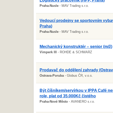
Logistický pracovník (HPP, Praha)
Praha-Nusle ·
MAV Trading s.r.o.
Vedoucí prodejny se sportovním vyba
Praha)
Praha-Nusle ·
MAV Trading s.r.o.
Mechanický konstruktér – senior (m/ž)
Vimperk III ·
ROHDE & SCHWARZ
Prodavač do oddělení zahrady (Ostrav
Ostrava-Poruba ·
Globus ČR, v.o.s.
Být číšníkem/servírkou v IPPA Café nen
role, plat od 35.000Kč čistého
Praha-Nové Město ·
AVANERO s.r.o.