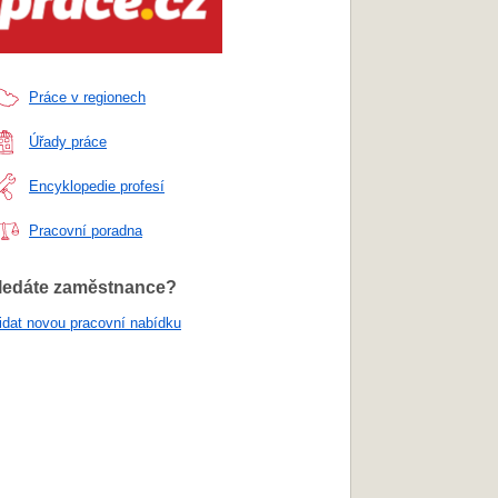
Práce v regionech
Úřady práce
Encyklopedie profesí
Pracovní poradna
ledáte zaměstnance?
idat novou pracovní nabídku