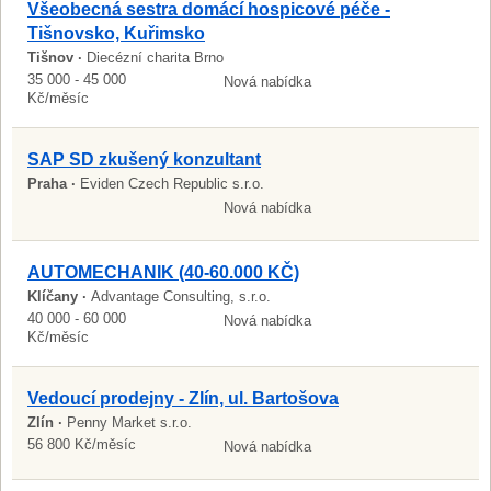
Všeobecná sestra domácí hospicové péče -
Tišnovsko, Kuřimsko
Tišnov ·
Diecézní charita Brno
35 000 - 45 000
Nová nabídka
Kč/měsíc
SAP SD zkušený konzultant
Praha ·
Eviden Czech Republic s.r.o.
Nová nabídka
AUTOMECHANIK (40-60.000 KČ)
Klíčany ·
Advantage Consulting, s.r.o.
40 000 - 60 000
Nová nabídka
Kč/měsíc
Vedoucí prodejny - Zlín, ul. Bartošova
Zlín ·
Penny Market s.r.o.
56 800 Kč/měsíc
Nová nabídka