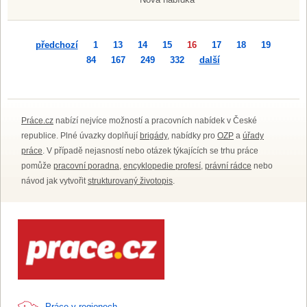
předchozí
1
13
14
15
16
17
18
19
84
167
249
332
další
Práce.cz
nabízí nejvíce možností a pracovních nabídek v České
republice. Plné úvazky doplňují
brigády
, nabídky pro
OZP
a
úřady
práce
. V případě nejasností nebo otázek týkajících se trhu práce
pomůže
pracovní poradna
,
encyklopedie profesí
,
právní rádce
nebo
návod jak vytvořit
strukturovaný životopis
.
Práce v regionech