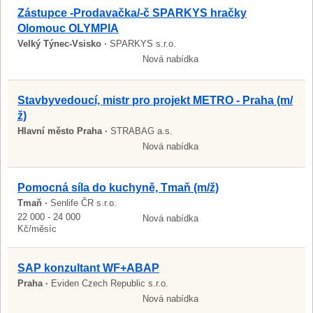
Zástupce -Prodavačka/-č SPARKYS hračky
Olomouc OLYMPIA
Velký Týnec-Vsisko ·
SPARKYS s.r.o.
Nová nabídka
Stavbyvedoucí, mistr pro projekt METRO - Praha (m/
ž)
Hlavní město Praha ·
STRABAG a.s.
Nová nabídka
Pomocná síla do kuchyně, Tmaň (m/ž)
Tmaň ·
Senlife ČR s.r.o.
22 000 - 24 000
Nová nabídka
Kč/měsíc
SAP konzultant WF+ABAP
Praha ·
Eviden Czech Republic s.r.o.
Nová nabídka