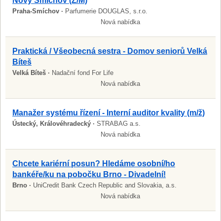
Nový Smíchov (Ž/M)
Praha-Smíchov ·
Parfumerie DOUGLAS, s.r.o.
Nová nabídka
Praktická / Všeobecná sestra - Domov seniorů Velká
Bíteš
Velká Bíteš ·
Nadační fond For Life
Nová nabídka
Manažer systému řízení - Interní auditor kvality (m/ž)
Ústecký, Královéhradecký ·
STRABAG a.s.
Nová nabídka
Chcete kariérní posun? Hledáme osobní/ho
bankéře/ku na pobočku Brno - Divadelní!
Brno ·
UniCredit Bank Czech Republic and Slovakia, a.s.
Nová nabídka