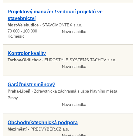
Projektový manažer / vedoucí projektů ve
stavebnictví
Most-Velebudice ·
STAVOMONTEX s.r.o.
70 000 - 100 000
Nová nabídka
Kč/měsíc
Kontrolor kvality
Tachov-Oldřichov ·
EUROSTYLE SYSTEMS TACHOV s.r.o.
Nová nabídka
Garážmistr směnový
Praha-Libeň ·
Zdravotnická záchranná služba hlavního města
Prahy
Nová nabídka
Obchodník/technická podpora
Meziměstí ·
PŘEDVÝBĚR.CZ a.s.
Nová nabídka